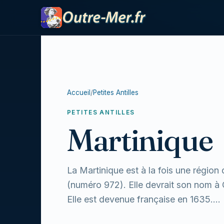
Accueil
/
Petites Antilles
PETITES ANTILLES
Martinique
La Martinique est à la fois une régio
(numéro 972). Elle devrait son nom à 
Elle est devenue française en 1635....