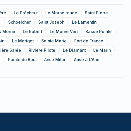
ère
Le Prêcheur
Le Morne rouge
Saint Pierre
e
Schoelcher
Saint Joseph
Le Lamentin
s Morne
Le Robert
Le Morne Vert
Basse Pointe
ain
Le Marigot
Sainte Marie
Fort de France
vière Salée
Rivière Pilote
Le Diamant
Le Marin
s
Pointe du Bout
Anse Mitan
Anse à L'Ane