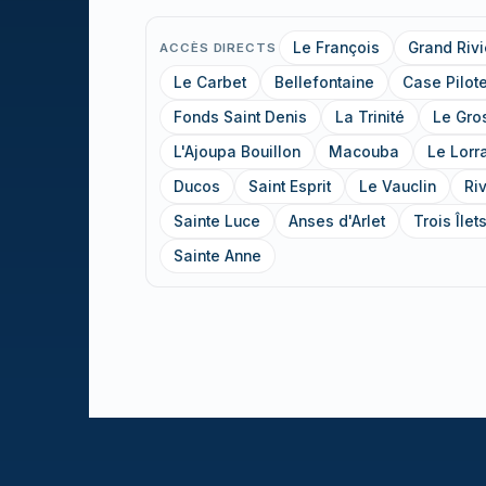
Le François
Grand Rivi
ACCÈS DIRECTS
Le Carbet
Bellefontaine
Case Pilot
Fonds Saint Denis
La Trinité
Le Gro
L'Ajoupa Bouillon
Macouba
Le Lorr
Ducos
Saint Esprit
Le Vauclin
Ri
Sainte Luce
Anses d'Arlet
Trois Îlet
Sainte Anne