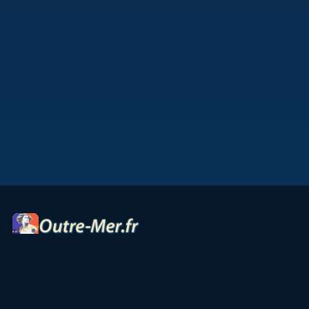
Portail des territoires ultramarins — cartes interactives,
panoramas, radios et ressources culturelles.
Accueil
Petites Antilles
Océan Indien
Guyane