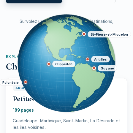
Survolez un point pour révéler les destinations,
cliquez pour ouvrir la rubrique.
St-Pierre-et-Miquelon
EXPLORER
Antilles
Choisir une zone
Clipperton
Guyane
Polynésie
ARCHIPEL
Petites Antilles
189 pages
Guadeloupe, Martinique, Saint-Martin, La Désirade et
les îles voisines.