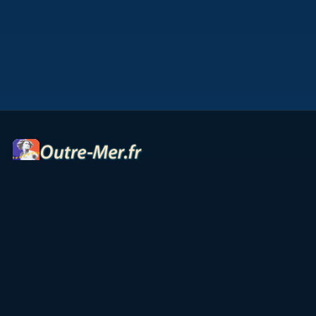
Portail des territoires ultramarins — cartes interactives,
panoramas, radios et ressources culturelles.
Accueil
Petites Antilles
Océan Indien
Guyane
TAAF
Vie & Culture
Contact
Partenaires
Mentions légales