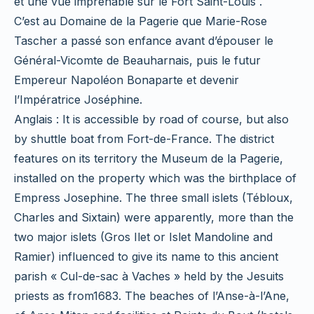
et une vue imprenable sur le Fort Saint-Louis .
C’est au Domaine de la Pagerie que Marie-Rose
Tascher a passé son enfance avant d’épouser le
Général-Vicomte de Beauharnais, puis le futur
Empereur Napoléon Bonaparte et devenir
l’Impératrice Joséphine.
Anglais : It is accessible by road of course, but also
by shuttle boat from Fort-de-France. The district
features on its territory the Museum de la Pagerie,
installed on the property which was the birthplace of
Empress Josephine. The three small islets (Tébloux,
Charles and Sixtain) were apparently, more than the
two major islets (Gros Ilet or Islet Mandoline and
Ramier) influenced to give its name to this ancient
parish « Cul-de-sac à Vaches » held by the Jesuits
priests as from1683. The beaches of l’Anse-à-l’Ane,