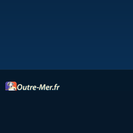
Portail des territoires ultramarins — cartes interactives,
panoramas, radios et ressources culturelles.
Accueil
Petites Antilles
Océan Indien
Guyane
TAAF
Vie & Culture
Contact
Partenaires