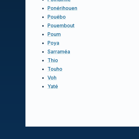
Ponérihouen
Pouébo
Pouembout
Poum
Poya
Sarraméa
Thio
Touho
Voh
Yaté