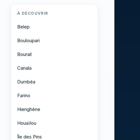
À DÉCOUVRIR
Belep
Bouloupari
Bourail
Canala
Dumbéa
Farino
Hienghène
Houaïlou
Île des Pins