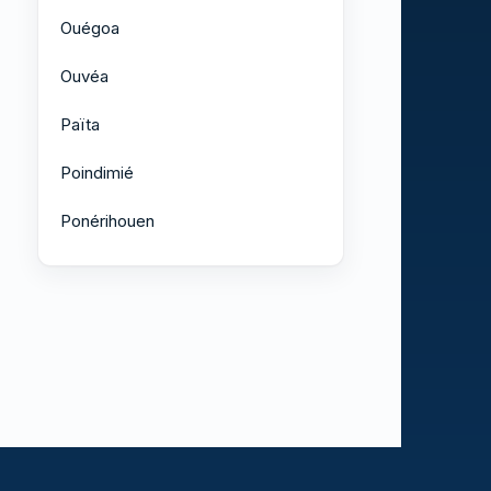
Ouégoa
Ouvéa
Païta
Poindimié
Ponérihouen