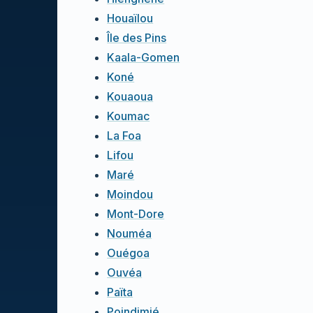
Houaïlou
Île des Pins
Kaala-Gomen
Koné
Kouaoua
Koumac
La Foa
Lifou
Maré
Moindou
Mont-Dore
Nouméa
Ouégoa
Ouvéa
Païta
Poindimié