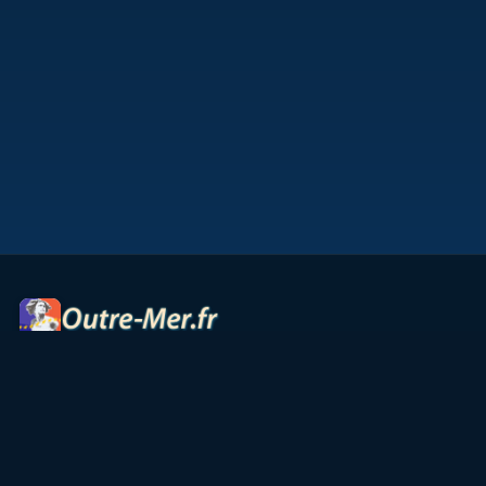
Portail des territoires ultramarins — cartes interactives,
panoramas, radios et ressources culturelles.
Accueil
Petites Antilles
Océan Indien
Guyane
TAAF
Vie & Culture
Contact
Partenaires