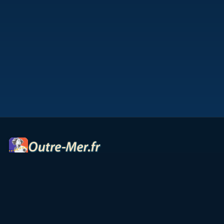
Portail des territoires ultramarins — cartes interactives,
panoramas, radios et ressources culturelles.
Accueil
Petites Antilles
Océan Indien
Guyane
TAAF
Vie & Culture
Contact
Partenaires