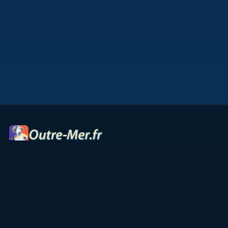
Portail des territoires ultramarins — cartes interactives,
panoramas, radios et ressources culturelles.
Accueil
Petites Antilles
Océan Indien
Guyane
TAAF
Vie & Culture
Contact
Partenaires