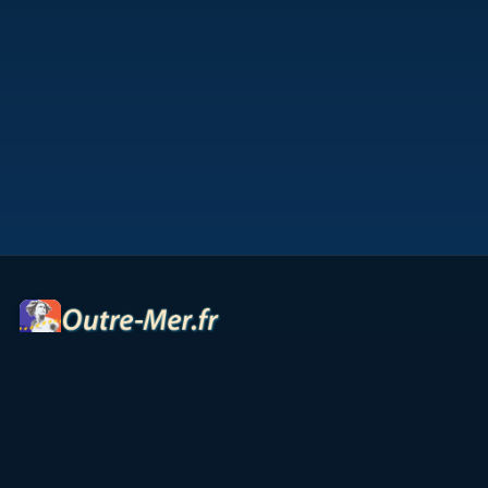
Portail des territoires ultramarins — cartes interactives,
panoramas, radios et ressources culturelles.
Accueil
Petites Antilles
Océan Indien
Guyane
TAAF
Vie & Culture
Contact
Partenaires