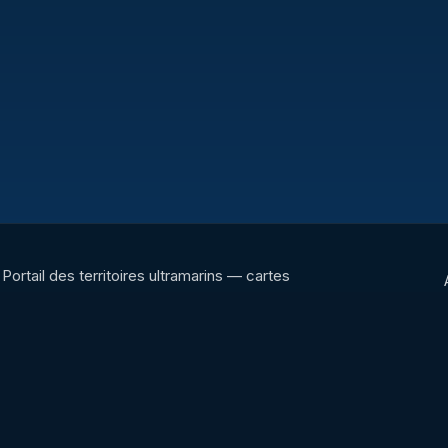
Portail des territoires ultramarins — cartes
interactives, panoramas, radios et ressources
culturelles.
Portail éditorial des territoires ultramarins