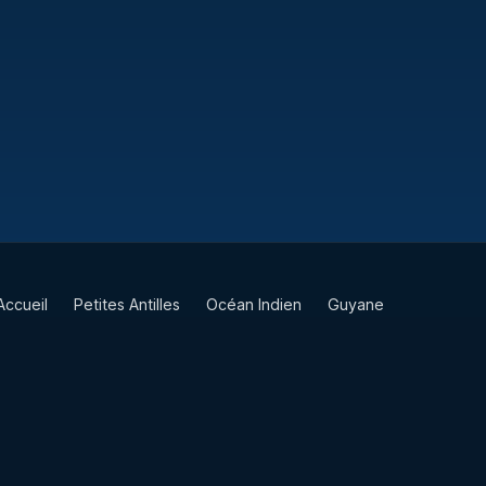
Accueil
Petites Antilles
Océan Indien
Guyane
TAAF
Vie & Culture
Contact
Partenaires
Mentions légales
Site réalisé par
Nymaia