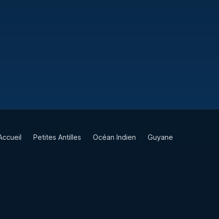
Accueil
Petites Antilles
Océan Indien
Guyane
TAAF
Vie & Culture
Contact
Partenaires
Mentions légales
Site réalisé par
Nymaia