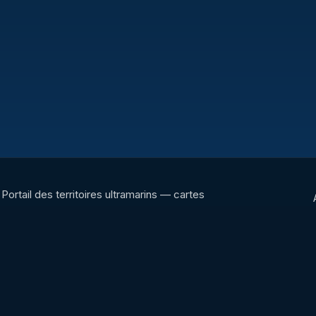
Portail des territoires ultramarins — cartes
interactives, panoramas, radios et ressources
culturelles.
Portail éditorial des territoires ultramarins