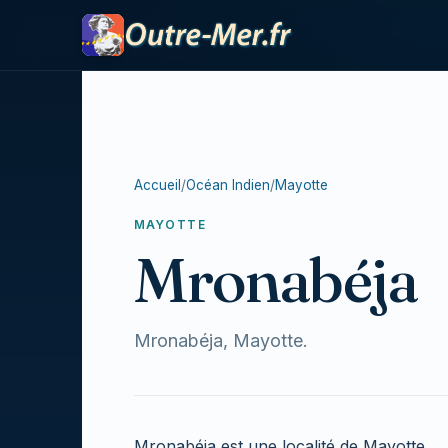
Accueil
/
Océan Indien
/
Mayotte
MAYOTTE
Mronabéja
Mronabéja, Mayotte.
Mronabéja est une localité de Mayotte.