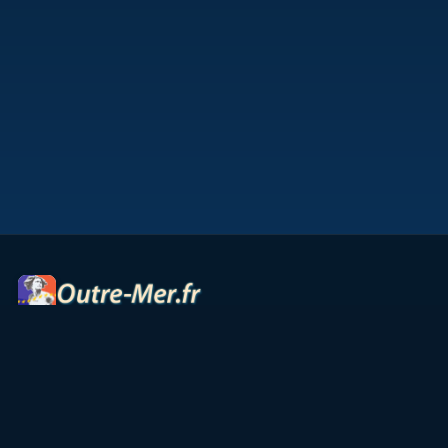
Portail des territoires ultramarins — cartes interactives,
panoramas, radios et ressources culturelles.
Accueil
Petites Antilles
Océan Indien
Guyane
TAAF
Vie & Culture
Contact
Partenaires