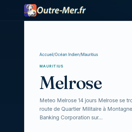
Accueil
/
Océan Indien
/
Mauritius
MAURITIUS
Melrose
Meteo Melrose 14 jours Melrose se trou
route de Quartier Militaire à Montagne
Banking Corporation sur...