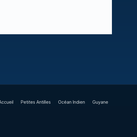
Accueil
Petites Antilles
Océan Indien
Guyane
TAAF
Vie & Culture
Contact
Partenaires
Mentions légales