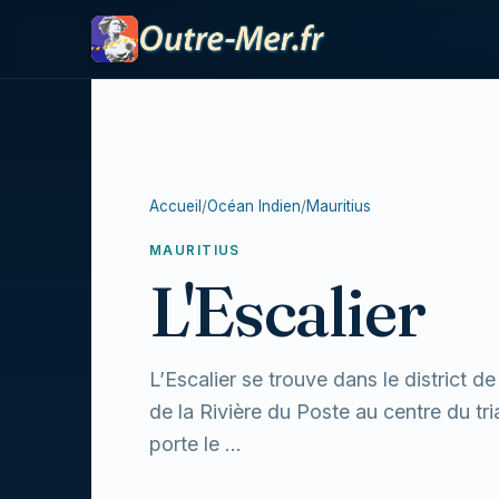
Accueil
/
Océan Indien
/
Mauritius
MAURITIUS
L'Escalier
L’Escalier se trouve dans le district d
de la Rivière du Poste au centre du tr
porte le ...