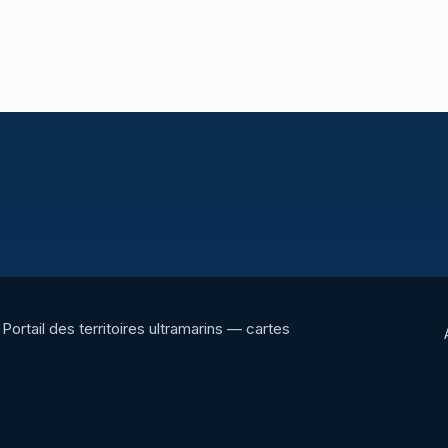
Portail des territoires ultramarins — cartes
interactives, panoramas, radios et ressources
culturelles.