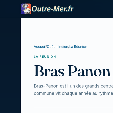
Accueil
/
Océan Indien
/
La Réunion
LA RÉUNION
Bras Panon
Bras-Panon est l'un des grands centre
commune vit chaque année au rythme de