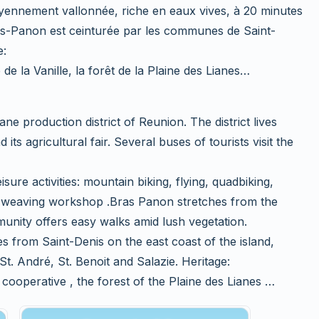
oyennement vallonnée, riche en eaux vives, à 20 minutes
Bras-Panon est ceinturée par les communes de Saint-
e:
 de la Vanille, la forêt de la Plaine des Lianes…
ne production district of Reunion. The district lives
ts agricultural fair. Several buses of tourists visit the
sure activities: mountain biking, flying, quadbiking,
oa weaving workshop .Bras Panon stretches from the
unity offers easy walks amid lush vegetation.
es from Saint-Denis on the east coast of the island,
t. André, St. Benoit and Salazie. Heritage:
 cooperative , the forest of the Plaine des Lianes …