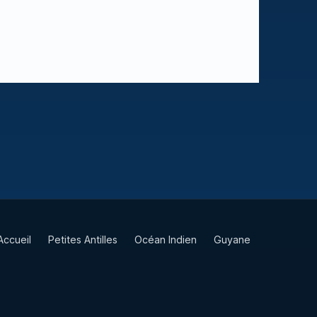
Accueil
Petites Antilles
Océan Indien
Guyane
TAAF
Vie & Culture
Contact
Partenaires
Mentions légales