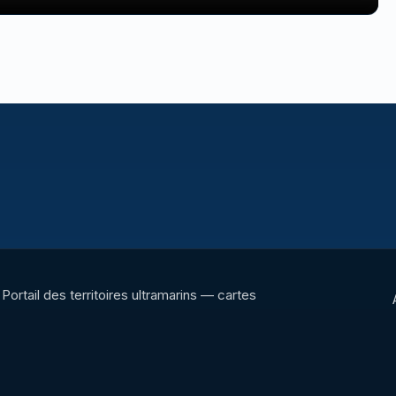
Portail des territoires ultramarins — cartes
interactives, panoramas, radios et ressources
culturelles.