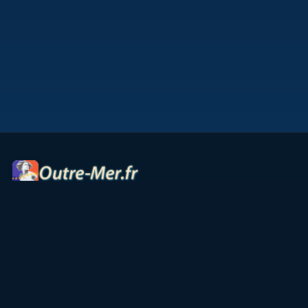
Portail des territoires ultramarins — cartes interactives,
panoramas, radios et ressources culturelles.
Accueil
Petites Antilles
Océan Indien
Guyane
TAAF
Vie & Culture
Contact
Partenaires
Mentions légales