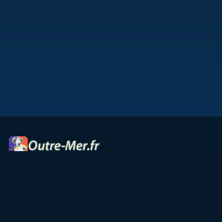
Portail des territoires ultramarins — cartes interactives,
panoramas, radios et ressources culturelles.
Accueil
Petites Antilles
Océan Indien
Guyane
TAAF
Vie & Culture
Contact
Partenaires