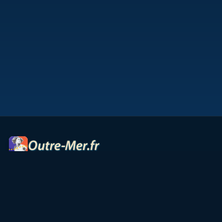
Portail des territoires ultramarins — cartes interactives,
panoramas, radios et ressources culturelles.
Accueil
Petites Antilles
Océan Indien
Guyane
TAAF
Vie & Culture
Contact
Partenaires