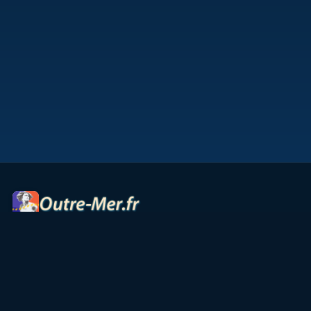
Portail des territoires ultramarins — cartes interactives,
panoramas, radios et ressources culturelles.
Accueil
Petites Antilles
Océan Indien
Guyane
TAAF
Vie & Culture
Contact
Partenaires