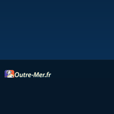
Portail des territoires ultramarins — cartes interactives,
panoramas, radios et ressources culturelles.
Accueil
Petites Antilles
Océan Indien
Guyane
TAAF
Vie & Culture
Contact
Partenaires