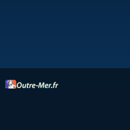
Portail des territoires ultramarins — cartes interactives,
panoramas, radios et ressources culturelles.
Accueil
Petites Antilles
Océan Indien
Guyane
TAAF
Vie & Culture
Contact
Partenaires