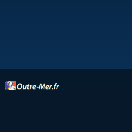
Portail des territoires ultramarins — cartes interactives,
panoramas, radios et ressources culturelles.
Accueil
Petites Antilles
Océan Indien
Guyane
TAAF
Vie & Culture
Contact
Partenaires